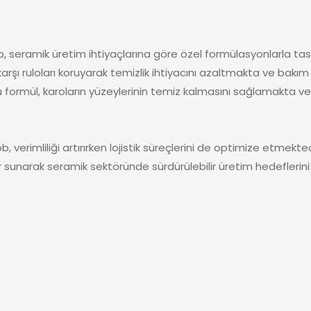
ob, seramik üretim ihtiyaçlarına göre özel formülasyonlarla ta
rşı ruloları koruyarak temizlik ihtiyacını azaltmakta ve bakım 
ormül, karoların yüzeylerinin temiz kalmasını sağlamakta ve
 verimliliği artırırken lojistik süreçlerini de optimize etmekte
r sunarak seramik sektöründe sürdürülebilir üretim hedefleri